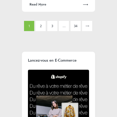
Read More
1
2
3
>
…
34
Lancez-vous en E-Commerce