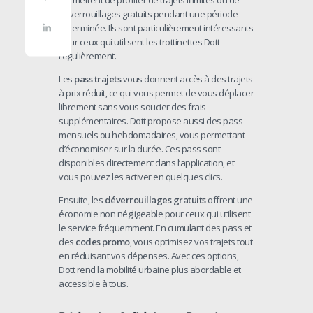
permettent de profiter de trajets illimités ou de
déverrouillages gratuits pendant une période
déterminée. Ils sont particulièrement intéressants
pour ceux qui utilisent les trottinettes Dott
régulièrement.
Les
pass trajets
vous donnent accès à des trajets
à prix réduit, ce qui vous permet de vous déplacer
librement sans vous soucier des frais
supplémentaires. Dott propose aussi des pass
mensuels ou hebdomadaires, vous permettant
d’économiser sur la durée. Ces pass sont
disponibles directement dans l’application, et
vous pouvez les activer en quelques clics.
Ensuite, les
déverrouillages gratuits
offrent une
économie non négligeable pour ceux qui utilisent
le service fréquemment. En cumulant des pass et
des
codes promo
, vous optimisez vos trajets tout
en réduisant vos dépenses. Avec ces options,
Dott rend la mobilité urbaine plus abordable et
accessible à tous.