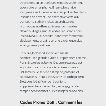
trottinette Dott en quelques minutes seulement
avec votre smartphone. Ensuite, le service
s’engage à réduire les émissions polluantes dans
les villes en offrant une alternative verte aux
transports traditionnels. Dott profitez des
promotions et offres spéciales, comme des
déverrouillages gratuits et des réductions pour
les nouveaux utilisateurs, pour transformer vos
déplacements urbains en une expérience plus
écologique et pratique.
En outre, Dott est disponible dans de
nombreuses grandes villes européennes comme
Paris, Bruxelles et Rome. Chaque trottinette est
équipée pour offrir une sécurité maximale aux
utilisateurs. Le service est rapide, pratique et
abordable, surtout si vous avez un
code promo
Dott
pour bénéficier de réductions
supplémentaires. Avec Dott, vous gagnez du
temps et économisez sur vos trajets quotidiens.
Codes Promo Dott : Comment les