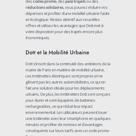
des
codes promo
, des
pass trajets
ou des
réductions solidaires
, vous pouvez réduire vos
dépenses et profiter d’une mobilité urbaine facile
et écologique. Restez attentif aux nouvelles
offres et utilisez les avantages que Dott met à
votre disposition pour des trajets encore plus
économiques.
Dott et la Mobilité Urbaine
Dott s’inscrit dans la continuité des ambitions de la
mairie de Paris en matière de mobilité urbaine.
Les trottinettes électriques sont propres et ne
gênent pas les autres automobilistes, ce qui en
fait une solution idéale pour les déplacements
urbains. De plus, les trottinettes Dott sont conçues
pour durer et sont équipées de batteries
rechargeables, ce qui réduit leur impact
environnemental. Les utilisateurs peuvent louer
une trottinette avec leur smartphone en quelques
minutes et profiter de remises et d’avantages
conséquents sur leurs tarifs avec un code promo