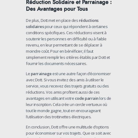
Réduction Solidaire et Parrainage :
Des Avantages pour Tous
De plus, Dott met en place des
réductions
solidaires
pour ceux qui répondent à certaines
conditions spécifiques. Ces réductions visent à
soutenir les personnes en difficulté ou à faible
revenu, en leur permettant de se déplacer à
moindre coût. Pour en bénéficier, il faut
simplement remplir les critères établis par Dott et
fournir les documents nécessaires.
Le
parrainage
est une autre façon d’économiser
avec Dott. Si vous invitez des amis à utiliser le
service, vous recevez des trajets gratuits ou des
réductions. Vos amis profitent aussi de ces
avantages en utilisant votre
code parrain
lors de
leur inscription. Cela crée un cercle vertueux où
tout le monde gagne, tout en encourageant
l’utilisation des trottinettes électriques.
En conclusion, Dott offre une multitude d’options
pour économiser sur vos trajets. Que ce soit avec