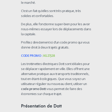
le marché.
C’est un fait qu’elles sont très pratique, très
solides et confortables.
De plus, elle fonctionne super-bien pour les avoir
nous-mêmes essayer lors de déplacements dans
la capitale.
Profitez directement ici d’un code promo qui vous
donne droit à deux trajets gratuits.
CODE PROMO :
XG27J28
Les trottinettes électriques Dott sont idéales pour
se déplacer rapidement en ville. Elles offrent une
alternative pratique aux transports traditionnels,
tout en étant écologiques. Que vous soyez un
utilisateur régulier ou nouveau client, utiliser un
code promo Dott
vous permet de faire des
économies sur chaque trajet.
Présentation de Dott