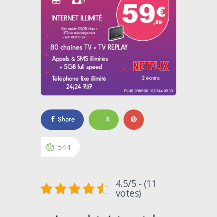
Share
X
544
4.5/5 - (11
votes)