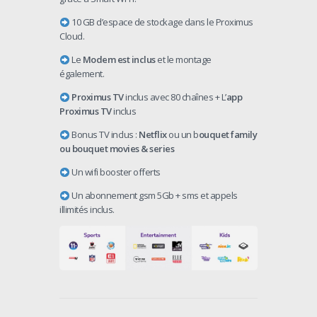
10 GB d’espace de stockage dans le Proximus
Cloud.
Le
Modem est inclus
et le montage
également.
Proximus TV
inclus avec 80 chaînes + L’
app
Proximus TV
inclus
Bonus TV inclus :
Netflix
ou un b
ouquet family
ou bouquet movies & series
Un wifi booster offerts
Un abonnement gsm 5Gb + sms et appels
illimités inclus.