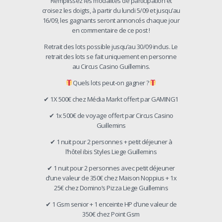
Remplissez les modalités de participation et
croisez les doigts, à partir du lundi 5/09 et jusqu’au
16/09, les gagnants seront annoncés chaque jour
en commentaire de ce post !
Retrait des lots possible jusqu’au 30/09 inclus. Le
retrait des lots se fait uniquement en personne
au Circus Casino Guillemins.
Quels lots peut-on gagner ?
✔ 1X 500€ chez Média Markt offert par GAMING1
✔ 1x 500€ de voyage offert par Circus Casino
Guillemins
✔ 1 nuit pour 2 personnes + petit déjeuner à
l’hôtel ibis Styles Liege Guillemins
✔ 1 nuit pour 2 personnes avec petit déjeuner
d’une valeur de 350€ chez Maison Noppius + 1x
25€ chez Domino’s Pizza Liege Guillemins
✔ 1 Gsm senior + 1 enceinte HP d’une valeur de
350€ chez Point Gsm