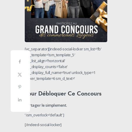
[vc_separator][indeed-social-locker sm_list=’fb’
sm_template=’ism_template_5′
sm_list_align=’horizontal’
sm_display_counts=’false’
sm_display_full_name=’true’ unlock_type=1
locker_template=6 sm_d_text=’
Pour Débloquer Ce Concours
Partager le simplement.
‘ ism_overlock=’default’ ]
[/indeed-social-locker]