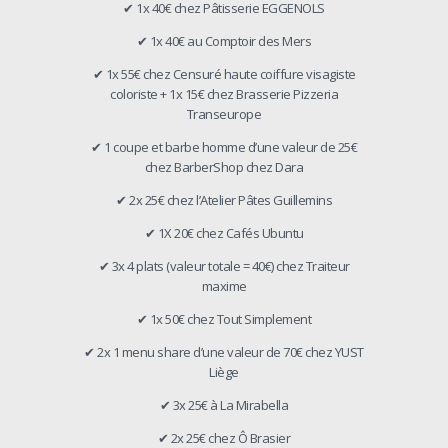
✔ 1x 40€ chez Pâtisserie EGGENOLS
✔ 1x 40€ au Comptoir des Mers
✔ 1x 55€ chez Censuré haute coiffure visagiste
coloriste + 1x 15€ chez Brasserie Pizzeria
Transeurope
✔ 1 coupe et barbe homme d’une valeur de 25€
chez BarberShop chez Dara
✔ 2x 25€ chez l’Atelier Pâtes Guillemins
✔ 1X 20€ chez Cafés Ubuntu
✔ 3x 4 plats (valeur totale = 40€) chez Traiteur
maxime
✔ 1x 50€ chez Tout Simplement
✔ 2x 1 menu share d’une valeur de 70€ chez YUST
Liège
✔ 3x 25€ à La Mirabella
✔ 2x 25€ chez Ô Brasier