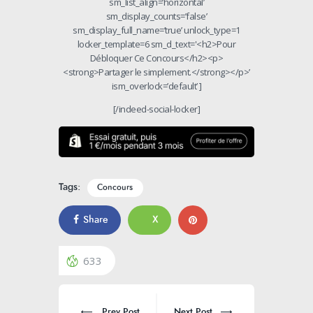
sm_list_align=’horizontal’
sm_display_counts=’false’
sm_display_full_name=’true’ unlock_type=1
locker_template=6 sm_d_text='<h2>Pour
Débloquer Ce Concours</h2><p>
<strong>Partager le simplement.</strong></p>’
ism_overlock=’default’ ]
[/indeed-social-locker]
Tags:
Concours
Share
X
633
Prev Post
Next Post