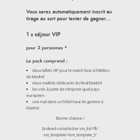
Vous serez automatiquement inscrit au
tirage au sort pour
tenter de gagner…
1 x séjour VIP
pour 2 personnes *
Le pack comprend :
deux billets VIP pour le match face à l’Atlético
de Madrid
deux maillots dédicacés du Real Madrid
les vols à partir de n’importe quel pays
européen
une nuit dans un hôtel haut de gamme à
Madrid
Bonne chance !
[indeed-social-locker sm_list=’fb’
sm_template=’ism_template_5′