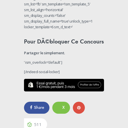
sm_list=’fb’ sm_template=’ism_template_5′
sm_list_align=’horizontal’
sm_display_counts=’false’
sm_display_full_name=’true’ unlock_type=1
locker_template=6 sm_d_text=’
Pour DÃ©bloquer Ce Concours
Partager le simplement.
‘ ism_overlock=’default’ ]
[/indeed-social-locker]
Share
X
511