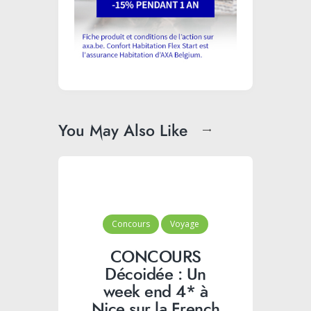
You May Also Like
Concours
Voyage
CONCOURS
Décoidée : Un
week end 4* à
Nice sur la French