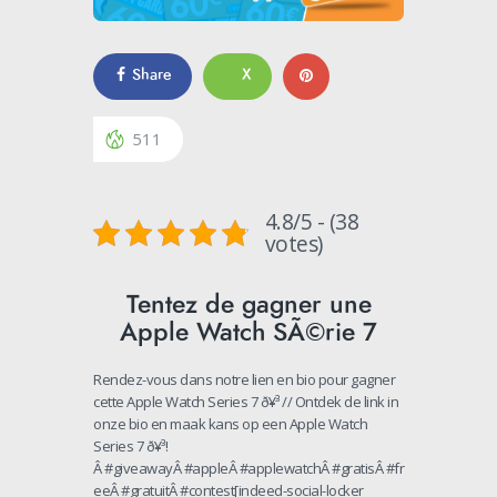
Share
X
511
4.8/5 - (38
votes)
Tentez de gagner une
Apple Watch SÃ©rie 7
Rendez-vous dans notre lien en bio pour gagner
cette Apple Watch Series 7 ð¥³ // Ontdek de link in
onze bio en maak kans op een Apple Watch
Series 7 ð¥³!
Â #giveawayÂ #appleÂ #applewatchÂ #gratisÂ #fr
eeÂ #gratuitÂ #contest[indeed-social-locker