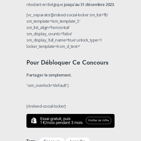
résidant en Belgique
jusqu’au 31 décembre 2023.
[vc_separator][indeed-social-locker sm_list=’fb’
sm_template=’ism_template_5′
sm_list_align=’horizontal’
sm_display_counts=’false’
sm_display_full_name=’true’ unlock_type=1
locker_template=6 sm_d_text=’
Pour Débloquer Ce Concours
Partager le simplement.
‘ ism_overlock=’default’ ]
[/indeed-social-locker]