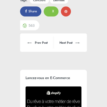
Tags:
Concours
Leonidas
Share
X
563
Prev Post
Next Post
Lancez-vous en E-Commerce