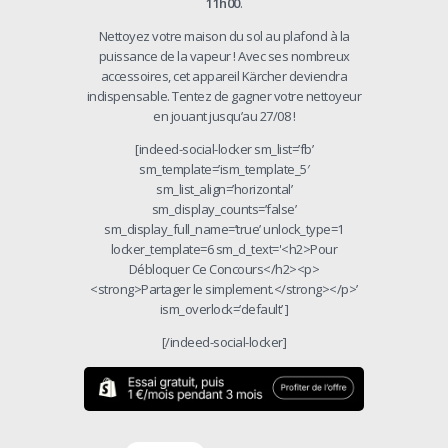
11h00
.
Nettoyez votre maison du sol au plafond à la
puissance de la vapeur ! Avec ses nombreux
accessoires, cet appareil Kärcher deviendra
indispensable. Tentez de gagner votre nettoyeur
en jouant jusqu’au 27/08 !
[indeed-social-locker sm_list=’fb’
sm_template=’ism_template_5′
sm_list_align=’horizontal’
sm_display_counts=’false’
sm_display_full_name=’true’ unlock_type=1
locker_template=6 sm_d_text='<h2>Pour
Débloquer Ce Concours</h2><p>
<strong>Partager le simplement.</strong></p>’
ism_overlock=’default’ ]
[/indeed-social-locker]