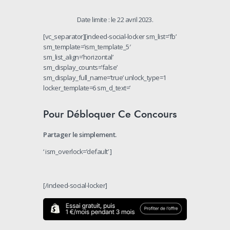
Date limite : le 22 avril 2023.
[vc_separator][indeed-social-locker sm_list=’fb’
sm_template=’ism_template_5′
sm_list_align=’horizontal’
sm_display_counts=’false’
sm_display_full_name=’true’ unlock_type=1
locker_template=6 sm_d_text=’
Pour Débloquer Ce Concours
Partager le simplement.
‘ ism_overlock=’default’ ]
[/indeed-social-locker]