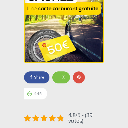
Share
X
445
4.8/5 - (39
votes)