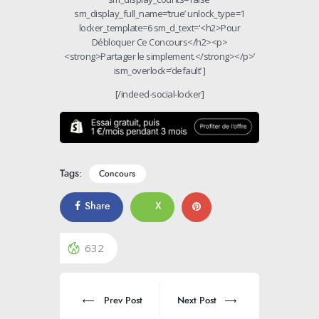
sm_display_full_name=’true’ unlock_type=1
locker_template=6 sm_d_text='<h2>Pour
Débloquer Ce Concours</h2><p>
<strong>Partager le simplement.</strong></p>’
ism_overlock=’default’ ]
[/indeed-social-locker]
Tags:
Concours
Share
X
632
Prev Post
Next Post