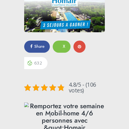
Share
X
632
4.8/5 - (106
votes)