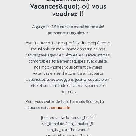
A gagner : 3 Séjours en mobil home « 4/6
personnes Bungalow »
Avec Homair Vacances, profitez d’une expérience
inoubliable en mobil-home dans l’un de nos
campings-villages 4 et 5 étoiles, en France. Intimes,
confortables, totalement équipés avec qualité,
nos mobil-homes vous offrent de vraies
vacances en famille ou entre amis : parcs
aquatiques avec toboggans géants, espace bien-
être et une multitude de services pour votre
confort…
Pour vous éviter de faire les mots fléchés, la
réponse est :
communale
[indeed-social-locker sm_list=’fb’
sm_template=’ism_template_5′
sm_list_align=’horizontal’
sm_display_counts=’false’