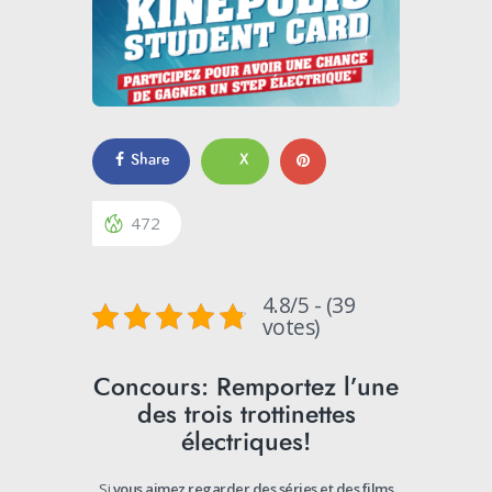
Share
X
472
4.8/5 - (39
votes)
Concours: Remportez l’une
des trois trottinettes
électriques!
Si
vous
aimez
regarder
des
séries
et
des
films