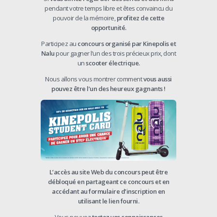
pendant
votre
temps
libre
et
êtes
convaincu
du
pouvoir
de
la
mémoire,
profitez
de
cette
opportunité.
Participez
au
concours
organisé
par
Kinepolis
et
Nalu
pour
gagner
l’un
des
trois
précieux
prix,
dont
un
scooter
électrique.
Nous
allons
vous
montrer
comment
vous
aussi
pouvez
être
l’un
des
heureux
gagnants
!
L’accès
au
site
Web
du
concours
peut
être
débloqué
en
partageant
ce
concours
et
en
accédant
au
formulaire
d’inscription
en
utilisant
le
lien
fourni.
Vous pouvez
testez
vos
connaissances