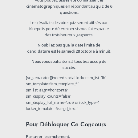
cinématographiques
en
répondant
au
quiz
de
6
questions.
Les
résultats
de
votre
quiz
seront
utilisés
par
Kinepolis
pour
déterminer
si
vous
faites
partie
des
trois
heureux
gagnants.
N’oubliez
pas
que
la
date
limite
de
candidature
est
le
samedi
28
octobre
à
minuit.
Nous vous souhaitons à tous beaucoup de
succès.
[vc_separator][indeed-social-locker sm_list=’fb’
sm_template=’ism_template_5′
sm_list_align=’horizontal’
sm_display_counts=’false’
sm_display_full_name=’true’ unlock_type=1
locker_template=6 sm_d_text=’
Pour Débloquer Ce Concours
Partager le simplement.