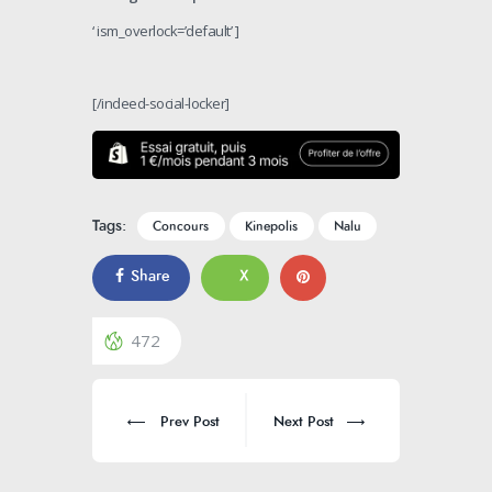
‘ ism_overlock=’default’ ]
[/indeed-social-locker]
Tags:
Concours
Kinepolis
Nalu
Share
X
472
Prev Post
Next Post