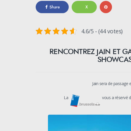
Share
X
4.6/5 - (44 votes)
RENCONTREZ JAIN ET G
SHOWCASE
Jain sera de passage e
La
vous a réservé de