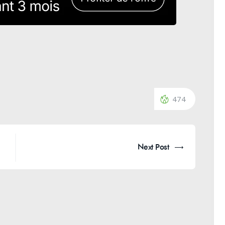
474
Next Post