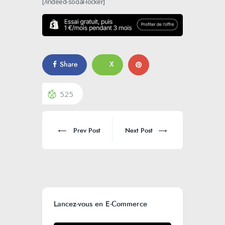
[/indeed-social-locker]
Share
X
525
Prev Post
Next Post
Lancez-vous en E-Commerce