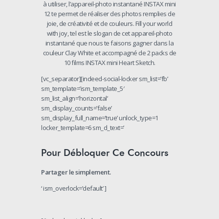
à utiliser, l’appareil-photo instantané INSTAX mini
12 te permet de réaliser des photos remplies de
joie, de créativité et de couleurs. Fill your world
with joy, tel est le slogan de cet appareil-photo
instantané que nous te faisons gagner dans la
couleur Clay White et accompagné de 2 packs de
10 films INSTAX mini Heart Sketch.
[vc_separator][indeed-social-locker sm_list=’fb’
sm_template=’ism_template_5′
sm_list_align=’horizontal’
sm_display_counts=’false’
sm_display_full_name=’true’ unlock_type=1
locker_template=6 sm_d_text=’
Pour Débloquer Ce Concours
Partager le simplement.
‘ ism_overlock=’default’ ]