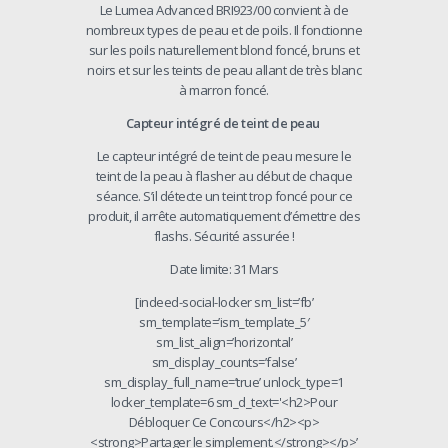
Le Lumea Advanced BRI923/00 convient à de
nombreux types de peau et de poils. Il fonctionne
sur les poils naturellement blond foncé, bruns et
noirs et sur les teints de peau allant de très blanc
à marron foncé.
Capteur intégré de teint de peau
Le capteur intégré de teint de peau mesure le
teint de la peau à flasher au début de chaque
séance. S’il détecte un teint trop foncé pour ce
produit, il arrête automatiquement d’émettre des
flashs. Sécurité assurée !
Date limite: 31 Mars
[indeed-social-locker sm_list=’fb’
sm_template=’ism_template_5′
sm_list_align=’horizontal’
sm_display_counts=’false’
sm_display_full_name=’true’ unlock_type=1
locker_template=6 sm_d_text='<h2>Pour
Débloquer Ce Concours</h2><p>
<strong>Partager le simplement.</strong></p>’