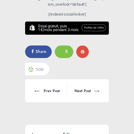
ism_overlock=’default’ ]
[/indeed-social-locker]
Share
X
506
Prev Post
Next Post