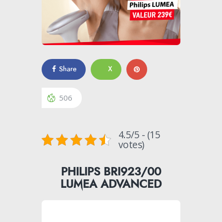
Share
X
506
4.5/5 - (15
votes)
PHILIPS BRI923/00
LUMEA ADVANCED