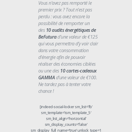
Vous n’avez pas remporté le
premier prix ? Tout n’est pas
perdu : vous avez encore la
possibilité de remporter un
des
10 audits énergétiques de
BeFutura
d’une valeur de €125
qui vous permettra d’y voir clair
dans votre consommation
d’énergie afin de pouvoir
réaliser des économies ciblées
ou une des
10 cartes-cadeaux
GAMMA
d’une valeur de €100.
Ne tardez pas à tenter votre
chance !
[indeed-social-locker sm_list=’fb’
sm_template=’ism_template_5′
sm_list_align=’horizontal’
sm_display_counts=’false’
sm_display_full_name=’true’ unlock_type=1