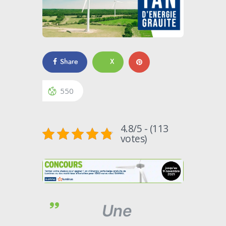
Share
X
550
4.8/5 - (113
votes)
Une