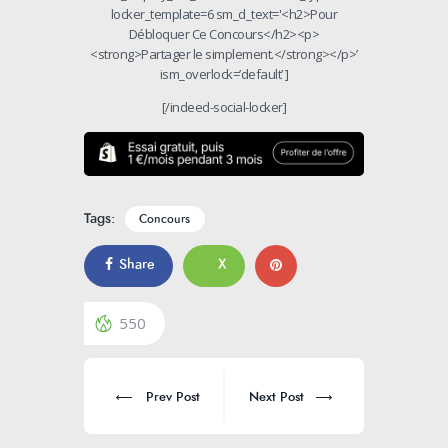
locker_template=6 sm_d_text='<h2>Pour
Débloquer Ce Concours</h2><p>
<strong>Partager le simplement.</strong></p>’
ism_overlock=’default’ ]
[/indeed-social-locker]
Tags:
Concours
Share
X
550
Prev Post
Next Post