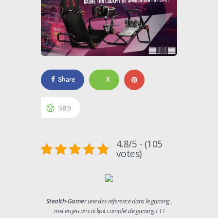
Share
X
585
4.8/5 - (105
votes)
Stealth-Game
r une des réference dans le gaming ,
met en jeu un cockpit complet de gaming F1 !