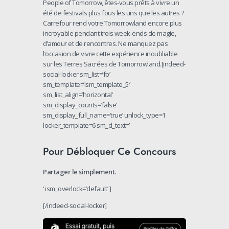
People of Tomorrow, êtes-vous prêts à vivre un
été de festivals plus fous les uns que les autres ?
Carrefour rend votre Tomorrowland encore plus
incroyable pendant trois week-ends de magie,
d’amour et de rencontres. Ne manquez pas
l’occasion de vivre cette expérience inoubliable
sur les Terres Sacrées de Tomorrowland.[indeed-
social-locker sm_list=’fb’
sm_template=’ism_template_5′
sm_list_align=’horizontal’
sm_display_counts=’false’
sm_display_full_name=’true’ unlock_type=1
locker_template=6 sm_d_text=’
Pour Débloquer Ce Concours
Partager le simplement.
‘ ism_overlock=’default’ ]
[/indeed-social-locker]