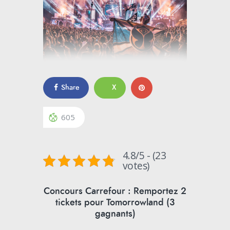
Share
X
605
4.8/5 - (23
votes)
Concours Carrefour : Remportez 2
tickets pour Tomorrowland (3
gagnants)