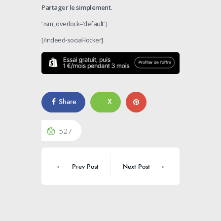
Partager le simplement.
‘ ism_overlock=’default’ ]
[/indeed-social-locker]
Share
X
527
Prev Post
Next Post