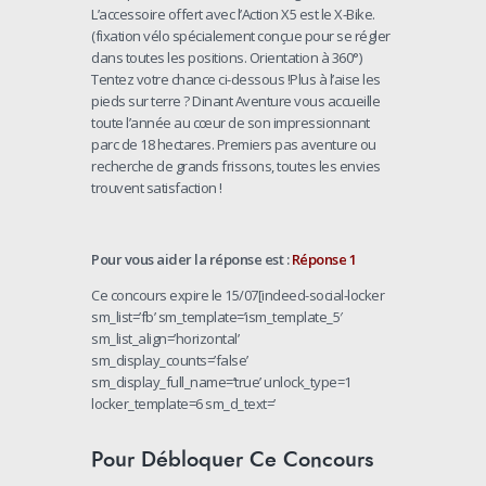
L’accessoire offert avec l’Action X5 est le X-Bike.
(fixation vélo spécialement conçue pour se régler
dans toutes les positions. Orientation à 360°)
Tentez votre chance ci-dessous !Plus à l’aise les
pieds sur terre ? Dinant Aventure vous accueille
toute l’année au cœur de son impressionnant
parc de 18 hectares. Premiers pas aventure ou
recherche de grands frissons, toutes les envies
trouvent satisfaction !
Pour vous aider la réponse est :
Réponse 1
Ce concours expire le 15/07[indeed-social-locker
sm_list=’fb’ sm_template=’ism_template_5′
sm_list_align=’horizontal’
sm_display_counts=’false’
sm_display_full_name=’true’ unlock_type=1
locker_template=6 sm_d_text=’
Pour Débloquer Ce Concours