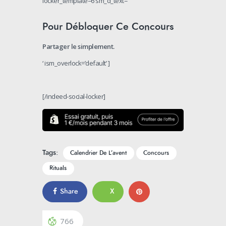
locker_template=6 sm_d_text=’
Pour Débloquer Ce Concours
Partager le simplement.
‘ ism_overlock=’default’ ]
[/indeed-social-locker]
Tags:
Calendrier De L’avent
Concours
Rituals
Share
X
766