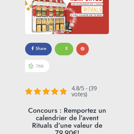
Share
X
766
4.8/5 - (39
votes)
Concours : Remportez un
calendrier de l’avent
Rituals d’une valeur de
79,90€!