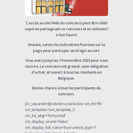
L’accès
au
site
Web
du
concours
peut
être
débl
oqué
en
partageant
ce
concours
et
en
utilisant
l
e
lien
fourni.
Ensuite, suivez les indications fournies sur la
page pour participer au tirage au sort.
Vous avez jusqu’au 19 novembre 2023 pour vous
inscrire. Le concours est gratuit, sans obligation
d’achat, et ouvert à tous les résidents en
Belgique.
Bonne chance à tous les participants du
concours .
[vc_separator][indeed-social-locker sm_list=’fb’
sm_template=’ism_template_5′
sm_list_align=’horizontal’
sm_display_counts=’false’
sm_display_full_name=’true’ unlock_type=1