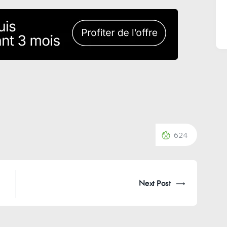
624
Next Post