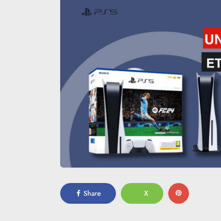
Share
X