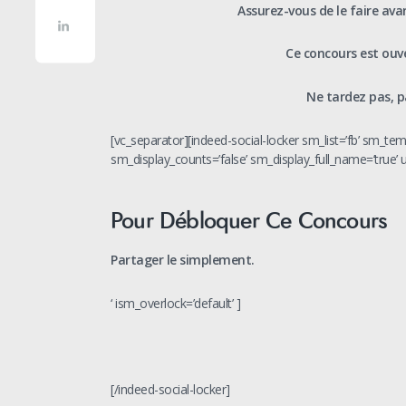
Assurez-vous de le faire ava
Ce concours est ouve
Ne tardez pas, p
[vc_separator][indeed-social-locker sm_list=’fb’ sm_tem
sm_display_counts=’false’ sm_display_full_name=’true’
Pour Débloquer Ce Concours
Partager le simplement.
‘ ism_overlock=’default’ ]
[/indeed-social-locker]