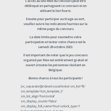
L’accès
au
site
Web
du
concours
peut
être
débloqué
en
partageant
ce
concours
et
en
utilisant
le
lien
fourni.
Ensuite pour participer au tirage au sort,
veuillez suivre les indications fournies sur la
même page du concours.
La date limite pour soumettre votre
participation et tenter votre chance est le
samedi 28 octobre 2023.
Il est important de noter que le jeu concours
organisé par Max est entièrement gratuit et
ouvert à toutes les personnes résidant en
Belgique.
Bonne chance à tous les participants !
[vc_separator][indeed-social-locker sm_list=’fb’
sm_template=’ism_template_5′
sm_list_align=’horizontal’
sm_display_counts=’false’
sm_display_full_name=’true’ unlock_type=1
locker_template=6 sm_d_text=’