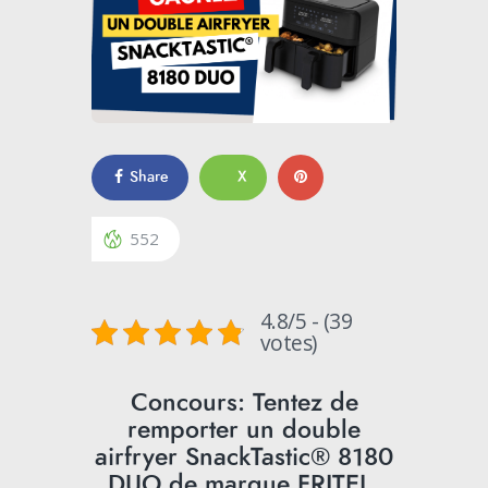
Share
X
552
4.8/5 - (39
votes)
Concours: Tentez de
remporter un double
airfryer SnackTastic® 8180
DUO de marque FRITEL.