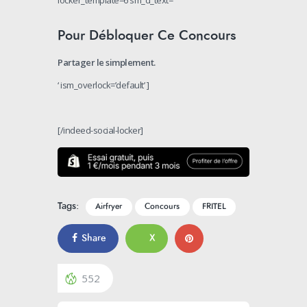
Pour Débloquer Ce Concours
Partager le simplement.
‘ ism_overlock=’default’ ]
[/indeed-social-locker]
Tags:
Airfryer
Concours
FRITEL
Share
X
552