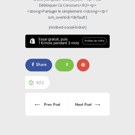
Débloquer Ce Concours</h2><p>
<strong>Partager le simplement.</strong></p>’
ism_overlock=’default’ ]
[/indeed-social-locker]
Share
X
432
Prev Post
Next Post