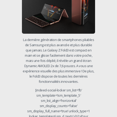
La dernière génération de smartphones pliables
de Samsung est plus avancée et plus durable
que jamais. Le Galaxy Z Fold3 est compact en
main et se glisse facilement dans votre poche,
mais une fois déplié, il révèle un grand écran
Dynamic AMOLED 2x de 7,6 pouces. A vous une
expérience visuelle des plus immersive ! De plus,
le Fold3 dispose de toutes les dernières
fonctionnalités innovantes.
[indeed-social-locker sm_list=’fb’
sm_template=’ism_template_5′
sm_list_align=’horizontal’
sm_display_counts=’false’
sm_display_full_name=’true’ unlock_type=1
locker_template=6 sm_d_text='<h2>Pour